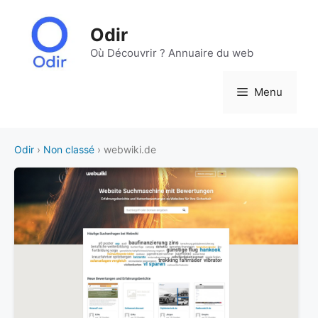
Aller
au
Odir
contenu
Où Découvrir ? Annuaire du web
Menu
Odir
›
Non classé
› webwiki.de