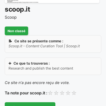
scoop.it
Scoop
Non classé
Ce site se présente comme :
Scoop.it - Content Curation Tool | Scoop.it
Ce que tu trouveras :
Research and publish the best content
Ce site n'a pas encore reçu de vote.
☆
☆
☆
☆
☆
Ta note pour scoop.it :