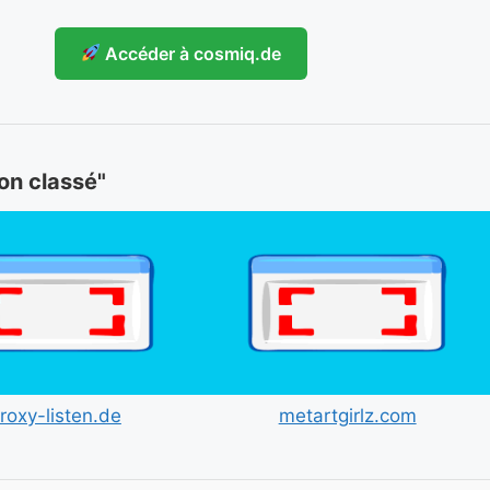
Accéder à cosmiq.de
Non classé"
roxy-listen.de
metartgirlz.com