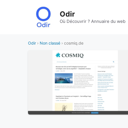
Aller
au
Odir
contenu
Où Découvrir ? Annuaire du web
Odir
›
Non classé
› cosmiq.de