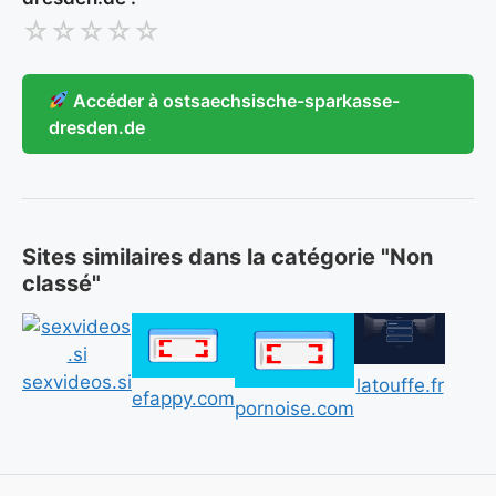
☆
☆
☆
☆
☆
Accéder à ostsaechsische-sparkasse-
dresden.de
Sites similaires dans la catégorie "Non
classé"
sexvideos.si
latouffe.fr
efappy.com
pornoise.com