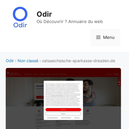
Aller
au
Odir
contenu
Où Découvrir ? Annuaire du web
Menu
Odir
›
Non classé
› ostsaechsische-sparkasse-dresden.de