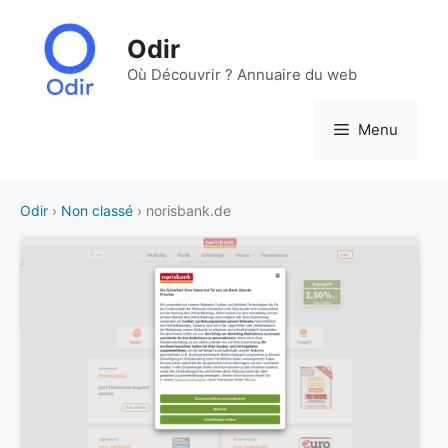
Aller
au
Odir
contenu
Où Découvrir ? Annuaire du web
Menu
Odir
›
Non classé
› norisbank.de