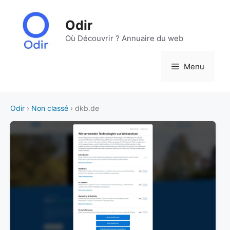
Aller
au
Odir
contenu
Où Découvrir ? Annuaire du web
Menu
Odir
›
Non classé
› dkb.de