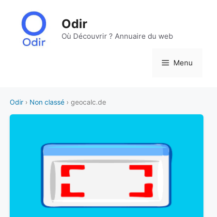
Aller
au
Odir
contenu
Où Découvrir ? Annuaire du web
Menu
Odir
›
Non classé
› geocalc.de