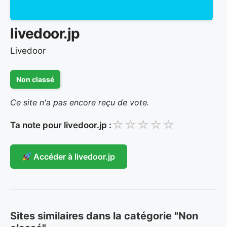
livedoor.jp
Livedoor
Non classé
Ce site n'a pas encore reçu de vote.
☆
☆
☆
☆
☆
Ta note pour livedoor.jp :
Accéder à livedoor.jp
Sites similaires dans la catégorie "Non