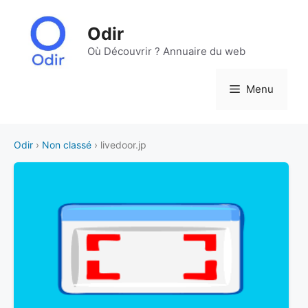
Aller
au
Odir
contenu
Où Découvrir ? Annuaire du web
Menu
Odir
›
Non classé
› livedoor.jp