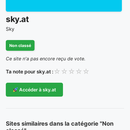
sky.at
Sky
Non classé
Ce site n'a pas encore reçu de vote.
☆
☆
☆
☆
☆
Ta note pour sky.at :
Accéder à sky.at
Sites similaires dans la catégorie "Non