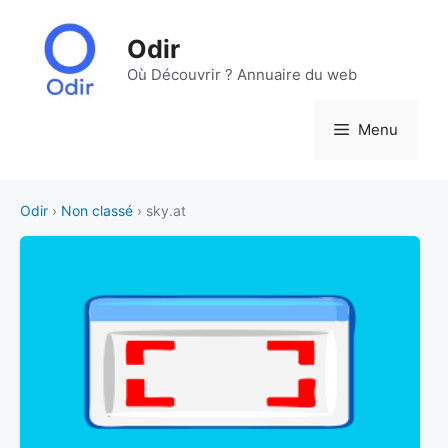
Aller
au
Odir
contenu
Où Découvrir ? Annuaire du web
Menu
Odir
›
Non classé
› sky.at