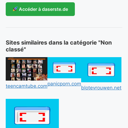
Accéder à daserste.de
Sites similaires dans la catégorie "Non
classé"
panicporn.com
teencamtube.com
blotevrouwen.net