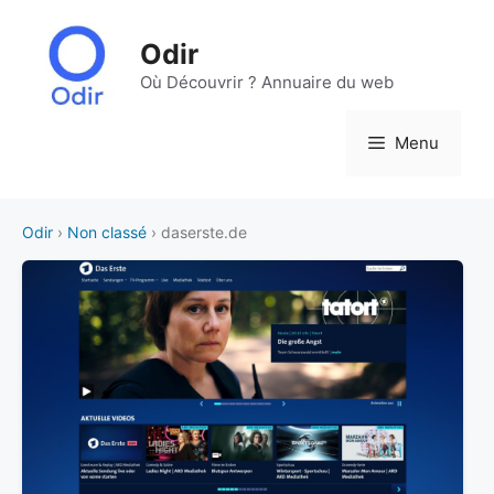
Aller
au
Odir
contenu
Où Découvrir ? Annuaire du web
Menu
Odir
›
Non classé
› daserste.de