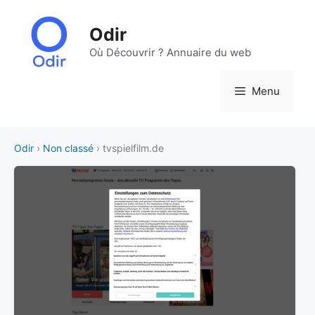
Aller
au
Odir
contenu
Où Découvrir ? Annuaire du web
Menu
Odir
›
Non classé
› tvspielfilm.de