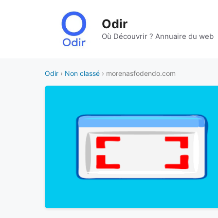
Aller
au
Odir
contenu
Où Découvrir ? Annuaire du web
Odir
›
Non classé
› morenasfodendo.com