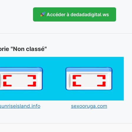
Accéder à dedadadigital.ws
orie "Non classé"
sunriseisland.info
sexooruga.com