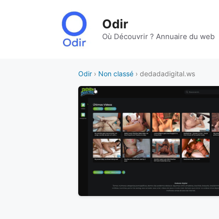
Aller
au
Odir
contenu
Où Découvrir ? Annuaire du web
Odir
›
Non classé
› dedadadigital.ws