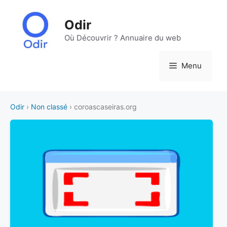
Aller
au
Odir
contenu
Où Découvrir ? Annuaire du web
Menu
Odir
›
Non classé
› coroascaseiras.org