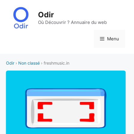
Aller
au
Odir
contenu
Où Découvrir ? Annuaire du web
Menu
Odir
›
Non classé
› freshmusic.in