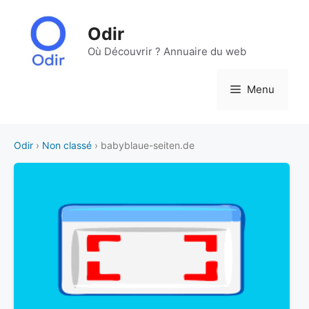
Aller
au
Odir
contenu
Où Découvrir ? Annuaire du web
Menu
Odir
›
Non classé
› babyblaue-seiten.de