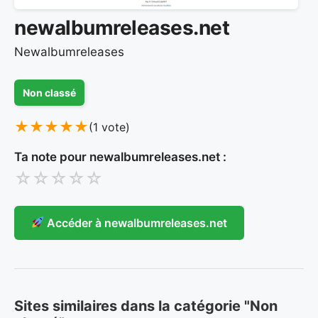
newalbumreleases.net
Newalbumreleases
Non classé
★
★
★
★
★
(1 vote)
Ta note pour newalbumreleases.net :
☆
☆
☆
☆
☆
Accéder à newalbumreleases.net
Sites similaires dans la catégorie "Non