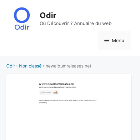
Aller
au
Odir
contenu
Où Découvrir ? Annuaire du web
Menu
Odir
›
Non classé
› newalbumreleases.net