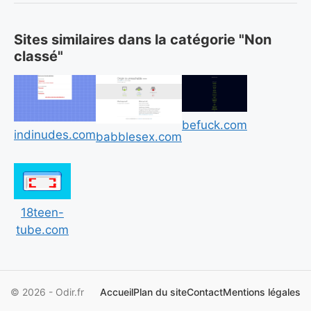
Sites similaires dans la catégorie "Non
classé"
befuck.com
indinudes.com
babblesex.com
18teen-
tube.com
© 2026 - Odir.fr
Accueil
Plan du site
Contact
Mentions légales