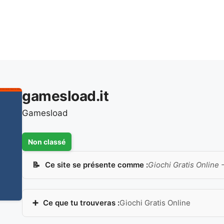
gamesload.it
Gamesload
Non classé
Ce site se présente comme :
Giochi Gratis Online 
Ce que tu trouveras :
Giochi Gratis Online