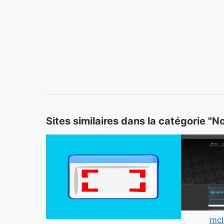
Sites similaires dans la catégorie "N
mcl