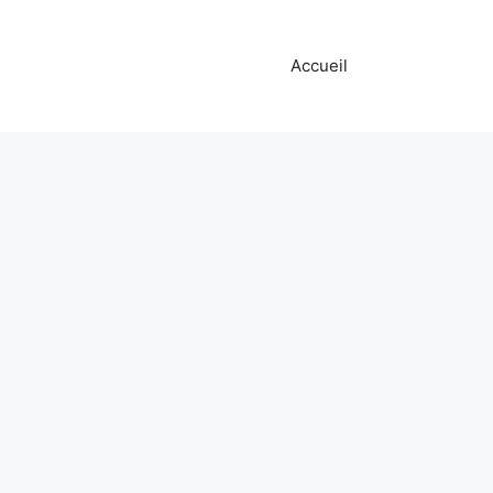
Accueil