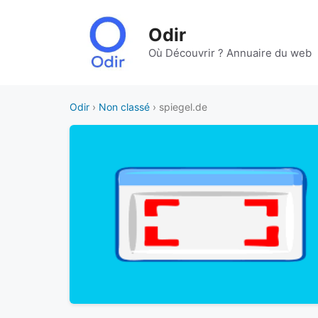
Aller
au
Odir
contenu
Où Découvrir ? Annuaire du web
Odir
›
Non classé
› spiegel.de