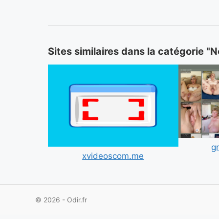
Sites similaires dans la catégorie "
g
xvideoscom.me
© 2026 - Odir.fr