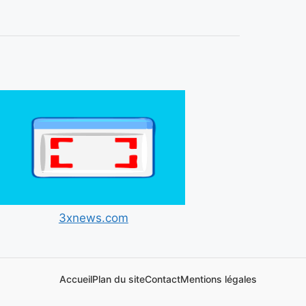
3xnews.com
Accueil
Plan du site
Contact
Mentions légales