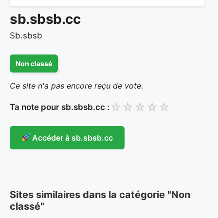
sb.sbsb.cc
Sb.sbsb
Non classé
Ce site n'a pas encore reçu de vote.
☆
☆
☆
☆
☆
Ta note pour sb.sbsb.cc :
Accéder à sb.sbsb.cc
Sites similaires dans la catégorie "Non
classé"