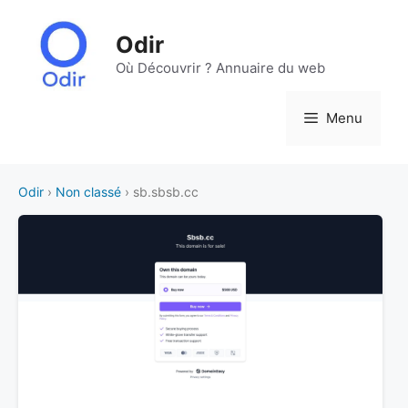
Aller
au
Odir
contenu
Où Découvrir ? Annuaire du web
Menu
Odir
›
Non classé
› sb.sbsb.cc