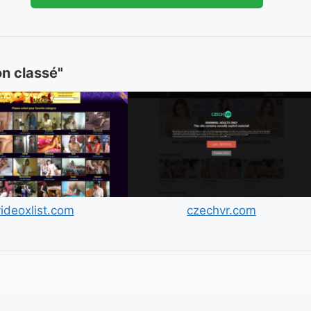
on classé"
ideoxlist.com
czechvr.com