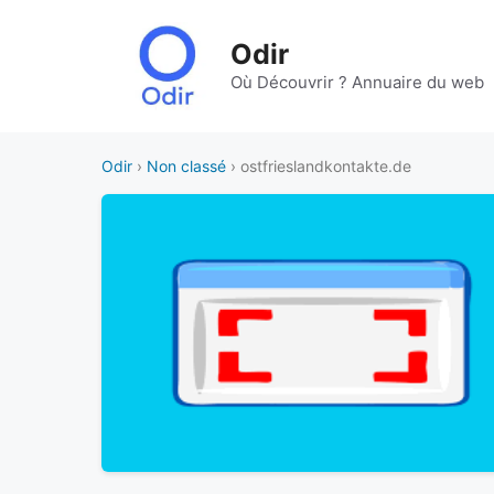
Aller
au
Odir
contenu
Où Découvrir ? Annuaire du web
Odir
›
Non classé
› ostfrieslandkontakte.de