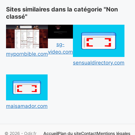
Sites similaires dans la catégorie "Non
classé"
sg-
video.com
mypornbible.com
sensualdirectory.com
maisamador.com
© 2026 - Odir.fr
Accueil
Plan du site
Contact
Mentions légales