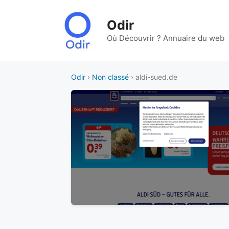
Aller
au
Odir
contenu
Où Découvrir ? Annuaire du web
Odir
›
Non classé
› aldi-sued.de