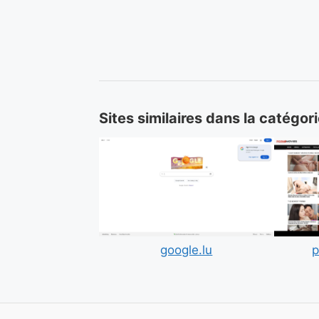
Sites similaires dans la catégor
google.lu
p