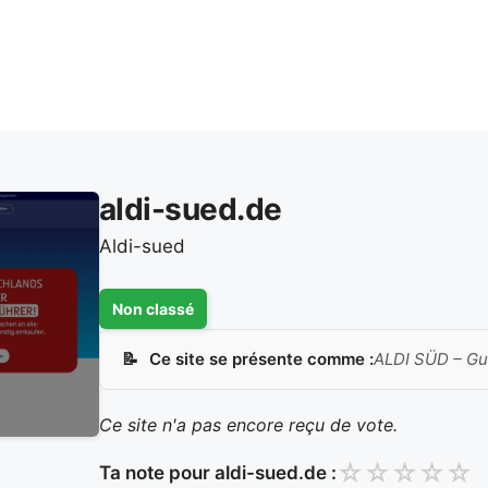
aldi-sued.de
Aldi-sued
Non classé
Ce site se présente comme :
ALDI SÜD – Gut
Ce site n'a pas encore reçu de vote.
☆
☆
☆
☆
☆
Ta note pour aldi-sued.de :