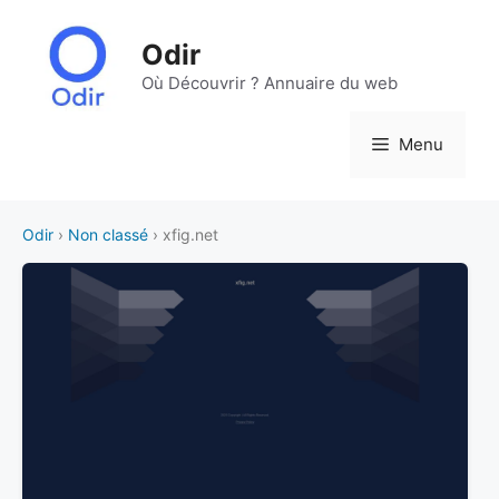
Aller
au
Odir
contenu
Où Découvrir ? Annuaire du web
Menu
Odir
›
Non classé
› xfig.net