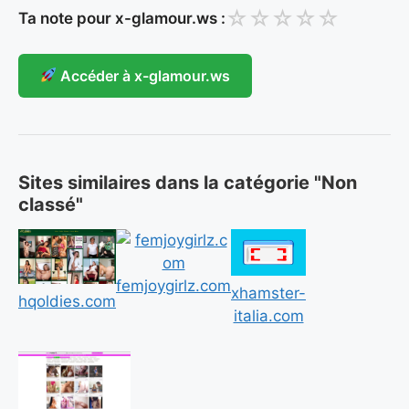
☆
☆
☆
☆
☆
Ta note pour x-glamour.ws :
Accéder à x-glamour.ws
Sites similaires dans la catégorie "Non
classé"
femjoygirlz.com
xhamster-
hqoldies.com
italia.com