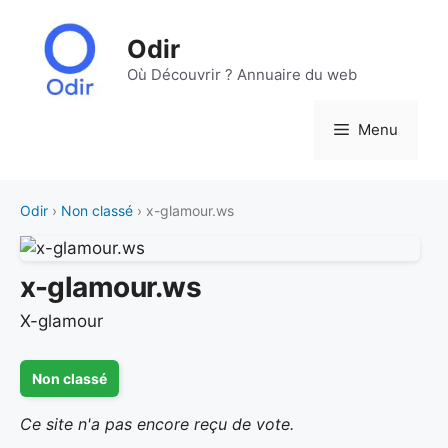
Aller
au
Odir
contenu
Où Découvrir ? Annuaire du web
Menu
Odir
›
Non classé
› x-glamour.ws
x-glamour.ws
X-glamour
Non classé
Ce site n'a pas encore reçu de vote.