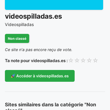
videospilladas.es
Videospilladas
Non classé
Ce site n'a pas encore reçu de vote.
☆
☆
☆
☆
☆
Ta note pour videospilladas.es :
Accéder à videospilladas.es
Sites similaires dans la catégorie "Non