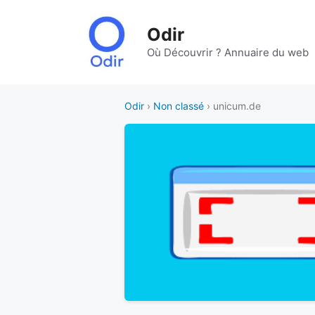
Aller
au
Odir
contenu
Où Découvrir ? Annuaire du web
Odir
›
Non classé
› unicum.de