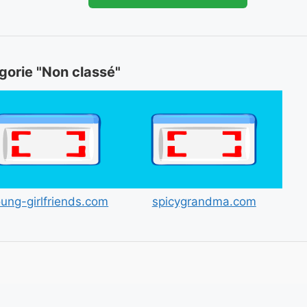
égorie "Non classé"
ung-girlfriends.com
spicygrandma.com