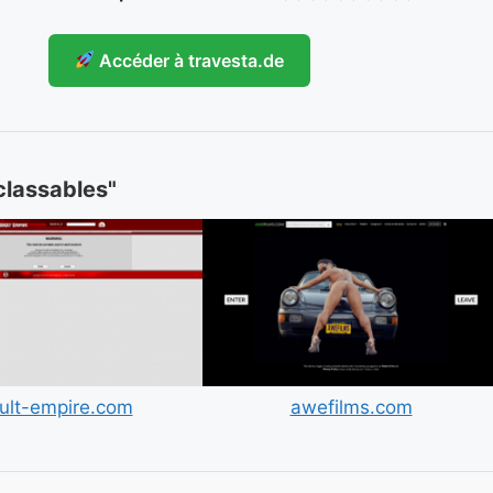
Accéder à travesta.de
nclassables"
ult-empire.com
awefilms.com