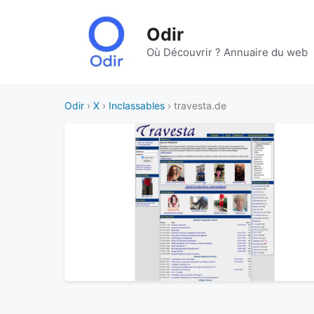
Aller
au
Odir
contenu
Où Découvrir ? Annuaire du web
Odir
›
X
›
Inclassables
› travesta.de