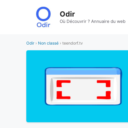
Aller
au
Odir
contenu
Où Découvrir ? Annuaire du web
Odir
›
Non classé
› teendorf.tv