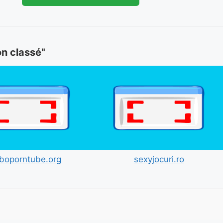
on classé"
sboporntube.org
sexyjocuri.ro