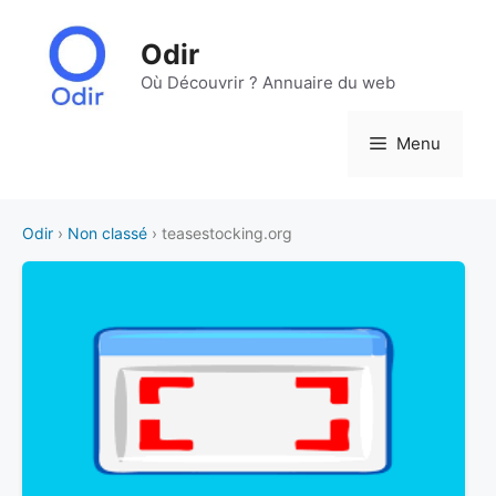
Aller
au
Odir
contenu
Où Découvrir ? Annuaire du web
Menu
Odir
›
Non classé
› teasestocking.org