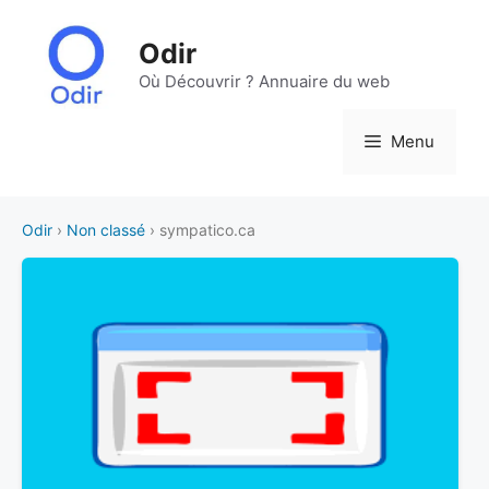
Aller
au
Odir
contenu
Où Découvrir ? Annuaire du web
Menu
Odir
›
Non classé
› sympatico.ca