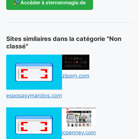
Accéder à sternenmagie.de
Sites similaires dans la catégorie "Non
classé"
ziporn.com
esposasymaridos.com
jcpenney.com