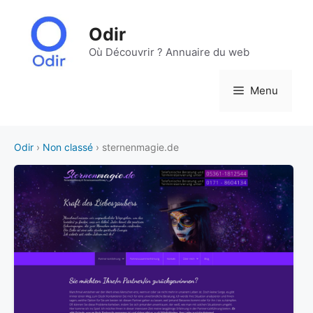
Aller
au
Odir
contenu
Où Découvrir ? Annuaire du web
Menu
Odir
›
Non classé
› sternenmagie.de