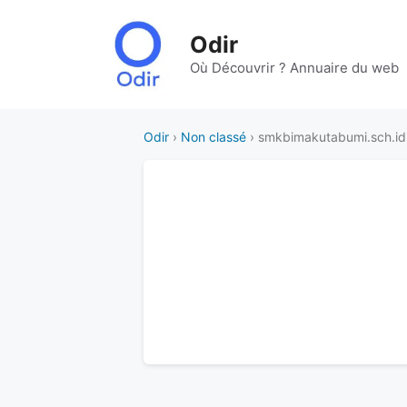
Aller
au
Odir
contenu
Où Découvrir ? Annuaire du web
Odir
›
Non classé
› smkbimakutabumi.sch.id