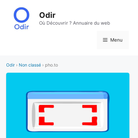
Aller
au
Odir
contenu
Où Découvrir ? Annuaire du web
Menu
Odir
›
Non classé
› pho.to