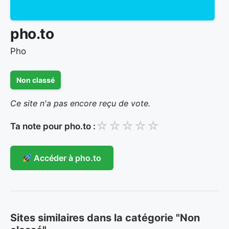
pho.to
Pho
Non classé
Ce site n'a pas encore reçu de vote.
☆
☆
☆
☆
☆
Ta note pour pho.to :
Accéder à pho.to
Sites similaires dans la catégorie "Non