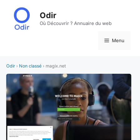
Aller
au
Odir
contenu
Où Découvrir ? Annuaire du web
Menu
Odir
›
Non classé
› magix.net