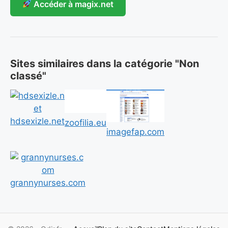
Accéder à magix.net
Sites similaires dans la catégorie "Non
classé"
hdsexizle.net
zoofilia.eu
imagefap.com
grannynurses.com