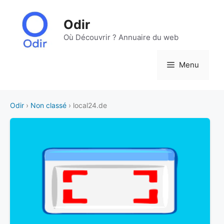
Aller
au
Odir
contenu
Où Découvrir ? Annuaire du web
Menu
Odir
›
Non classé
› local24.de