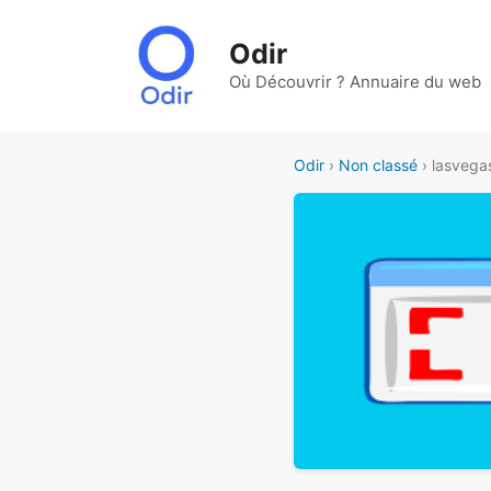
Aller
au
Odir
contenu
Où Découvrir ? Annuaire du web
Odir
›
Non classé
› lasveg