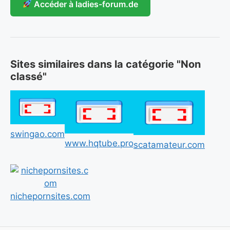
Accéder à ladies-forum.de
Sites similaires dans la catégorie "Non
classé"
swingao.com
www.hqtube.pro
scatamateur.com
nichepornsites.com