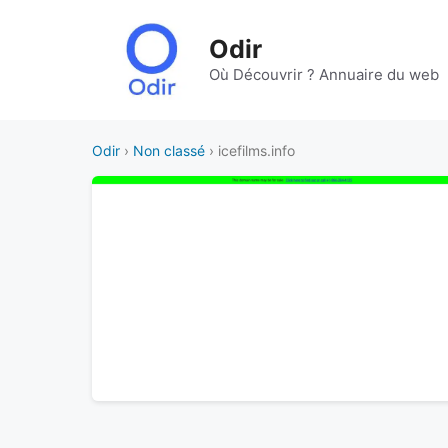
Aller
au
Odir
contenu
Où Découvrir ? Annuaire du web
Odir
›
Non classé
› icefilms.info