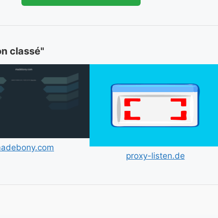
on classé"
adebony.com
proxy-listen.de