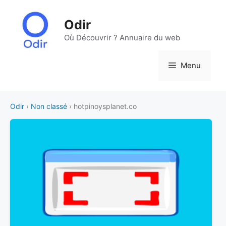
Aller
au
Odir
contenu
Où Découvrir ? Annuaire du web
Menu
Odir
›
Non classé
› hotpinoysplanet.co