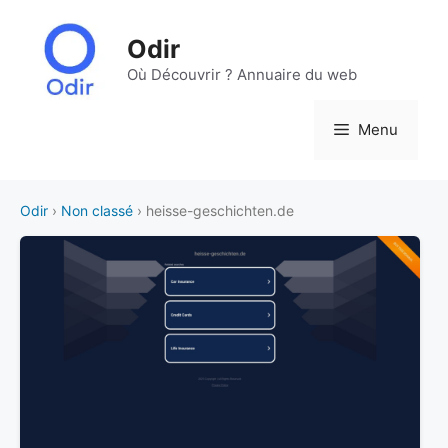
Aller
au
Odir
contenu
Où Découvrir ? Annuaire du web
Menu
Odir
›
Non classé
› heisse-geschichten.de