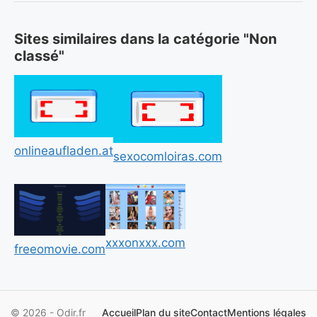
Sites similaires dans la catégorie "Non
classé"
onlineaufladen.at
sexocomloiras.com
xxxonxxx.com
freeomovie.com
© 2026 - Odir.fr
Accueil
Plan du site
Contact
Mentions légales