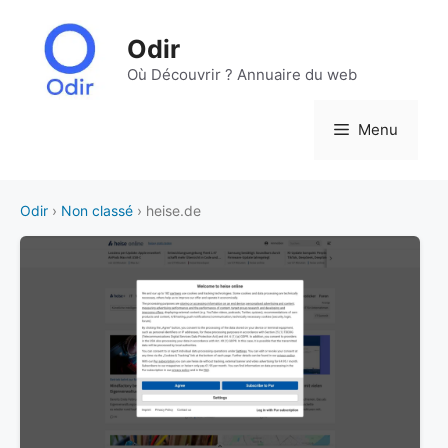
Aller
au
Odir
contenu
Où Découvrir ? Annuaire du web
Menu
Odir
›
Non classé
› heise.de