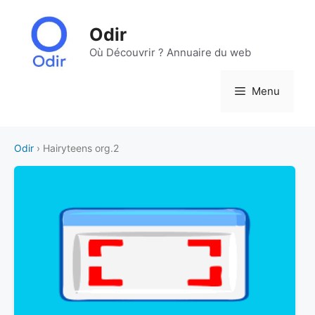
Aller
au
Odir
contenu
Où Découvrir ? Annuaire du web
Menu
Odir
› Hairyteens org.2