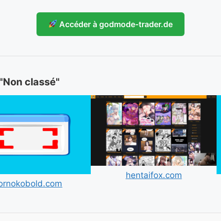
Accéder à godmode-trader.de
 "Non classé"
hentaifox.com
ornokobold.com