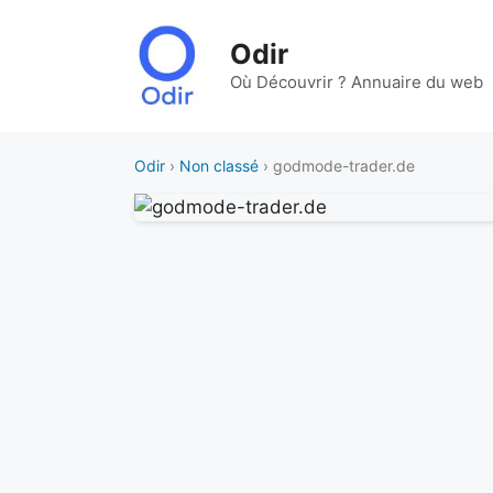
Aller
au
Odir
contenu
Où Découvrir ? Annuaire du web
Odir
›
Non classé
› godmode-trader.de