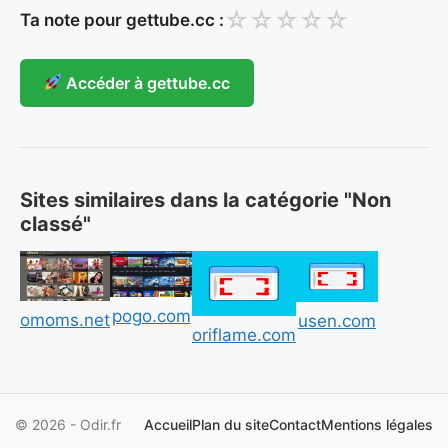
☆
☆
☆
☆
☆
Ta note pour gettube.cc :
Accéder à gettube.cc
Sites similaires dans la catégorie "Non
classé"
pogo.com
omoms.net
usen.com
oriflame.com
© 2026 - Odir.fr
Accueil
Plan du site
Contact
Mentions légales