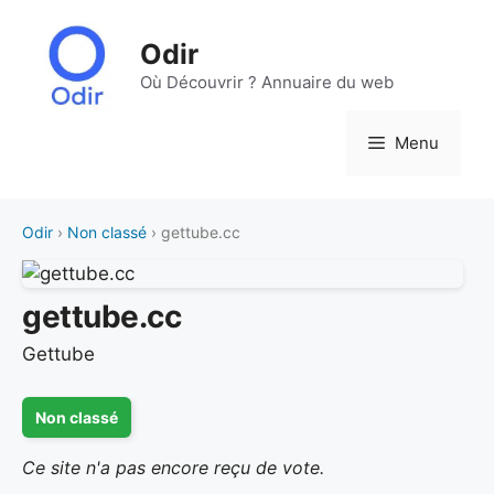
Aller
au
Odir
contenu
Où Découvrir ? Annuaire du web
Menu
Odir
›
Non classé
› gettube.cc
gettube.cc
Gettube
Non classé
Ce site n'a pas encore reçu de vote.