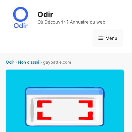
Aller
au
Odir
contenu
Où Découvrir ? Annuaire du web
Menu
Odir
›
Non classé
› gaybattle.com