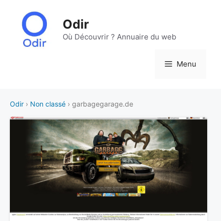
Aller
au
Odir
contenu
Où Découvrir ? Annuaire du web
Menu
Odir
›
Non classé
› garbagegarage.de