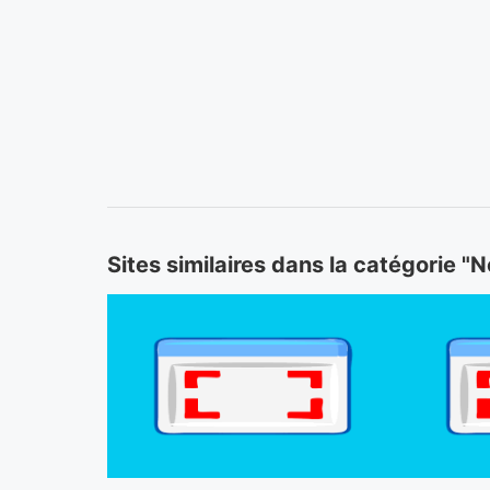
Sites similaires dans la catégorie "