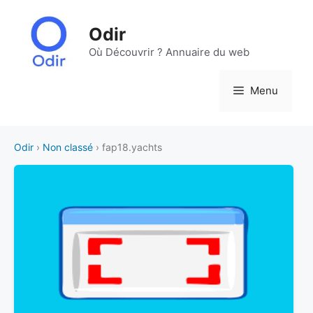
Aller
au
Odir
contenu
Où Découvrir ? Annuaire du web
Menu
Odir
›
Non classé
› fap18.yachts