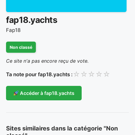
fap18.yachts
Fap18
Non classé
Ce site n'a pas encore reçu de vote.
☆
☆
☆
☆
☆
Ta note pour fap18.yachts :
Accéder à fap18.yachts
Sites similaires dans la catégorie "Non